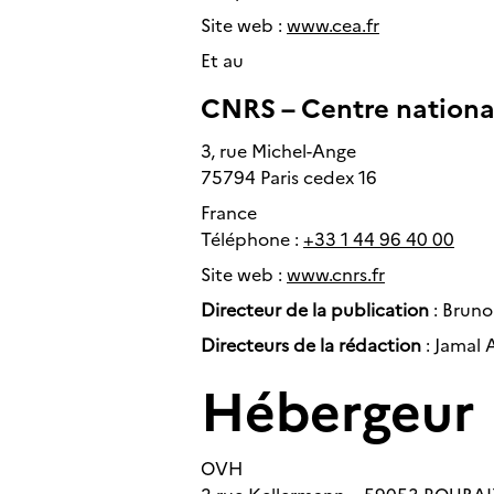
Site web :
www.cea.fr
Et au
CNRS – Centre national
3, rue Michel-Ange
75794 Paris cedex 16
France
Téléphone :
+33 1 44 96 40 00
Site web :
www.cnrs.fr
Directeur de la publication
: Bruno 
Directeurs de la rédaction
: Jamal 
Hébergeur
OVH