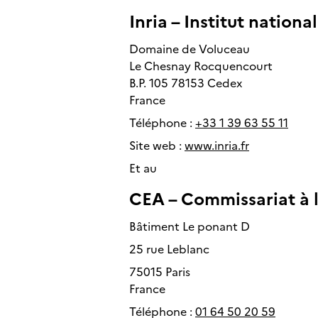
Inria – Institut natio
Domaine de Voluceau
Le Chesnay Rocquencourt
B.P. 105 78153 Cedex
France
Téléphone :
+33 1 39 63 55 11
Site web :
www.inria.fr
Et au
CEA – Commissariat à l
Bâtiment Le ponant D
25 rue Leblanc
75015 Paris
France
Téléphone :
01 64 50 20 59