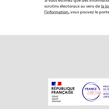
Si vous estimez que des information
scrutins électoraux au sens de
la l
l’information
,
vous pouvez le porter