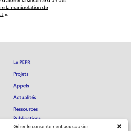
d’altérer la sincérité d’un des
tre la manipulation de
ct
».
Le PEPR
Projets
Appels
Actualités
Ressources
Publications
Gérer le consentement aux cookies
Outils