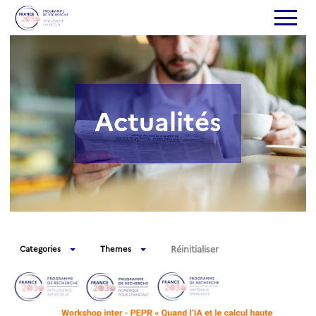
Actualités
Réinitialiser
Categories
Themes
Actualités
Appel à chaires
Événements
Appel à projets