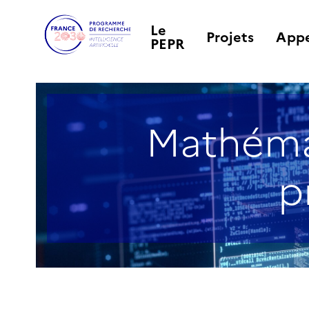
Le
Projets
Appe
PEPR
Mathémat
p